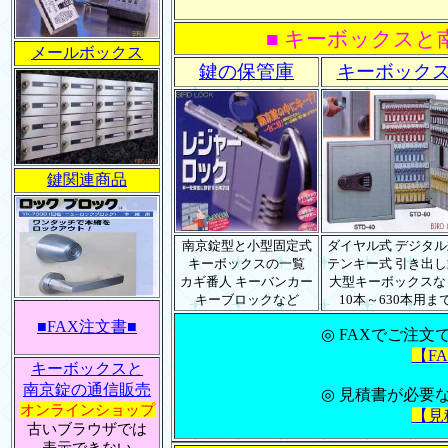
■ キーボックスと
メールボックス
鍵の保管庫
キーボック
鍵関連商品
南京錠型と小型固定式
ダイヤル式 デジタル
キーボックスの一覧
テンキー式 引き出し
カギ番人 キーバンカー
大型キーボックスな
キーブロックなど
10本～630本用ま
■FAX注文書■
◎ FAXでご注文
【F
キーボックスと
南京錠の通信販売
◎ 見積書が必要
オンラインショップ
【見
古いブラウザでは