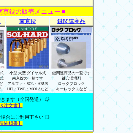
南京錠の販売メニュー ■
ス
南京錠
鍵関連商品
式
小型 大型 ダイヤル式
鍵関連商品の一覧です
式
南京錠の一覧です
鍵穴潤滑剤
ど
アルファ・SOL・ABUS
ロックブロック
で
HIT・TWE・MOLAなど
キーレックスなど
できます（全国発送） ◎
AX注文書】
な場合にご利用下さい ◎
積依頼書】