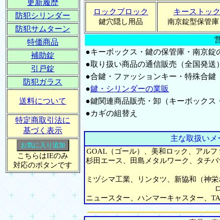
更新履歴
ロックブロック
キーストッ
防犯シリンダー
鍵穴隠し用品
南京錠型保管庫
防犯サムターン
特価商品
●キーボックス・鍵の保管庫・南京錠
補助錠
●取り扱い商品の通信販売（全国発送
引戸錠
●合鍵・ファッションキー・特殊合鍵
防犯ガラス
●
鍵・シリンダーの業販
送料について
●鍵関連商品販売・卸（キーボックス
●カギの組替え
特定商取引法に
基づく表示
主な取扱いメ
GOAL（ゴール）、美和ロック、アル
こちらはIEのみ
杉田エース、田島メタルワーク、タチバ
対応のボタンです
ミヅシマ工業、リンタツ、新協和（神栄
ニュースター、ハンマーキャスター、TA