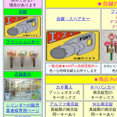
表示できない
■ 合鍵
場合があります
フ
合鍵
合鍵・スペアキー
デ
ク
ファッションキー
一般合鍵★440円≪高精度製作≫
かわい
色々な特殊合鍵もお作りします
色
店舗案内
■ 商品 Pic
カギ番人
キーバンカー
プッシュボタン式
南京錠型の
キーボックス
キーボックス
アルファ南京錠
SOL南京錠
シリンダーの販売
真鍮製の南京錠
真鍮製の南京錠
業者様専用ページ
同一キーあり
同一キーあり