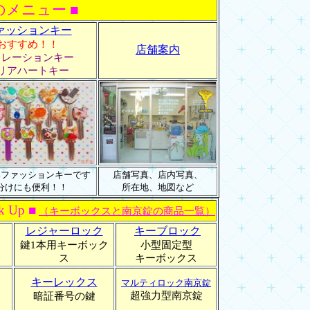
のメニュー ■
ァッションキー
おすすめ！！
店舗案内
コレーションキー
リアハートキー
いファッションキーです
店舗写真、店内写真、
分けにも便利！！
所在地、地図など
k Up ■
（キーボックスと南京錠の商品一覧）
レジャーロック
キーブロック
鍵1本用キーボック
小型固定型
ス
キーボックス
キーレックス
マルティロック南京錠
超強力型南京錠
暗証番号の鍵