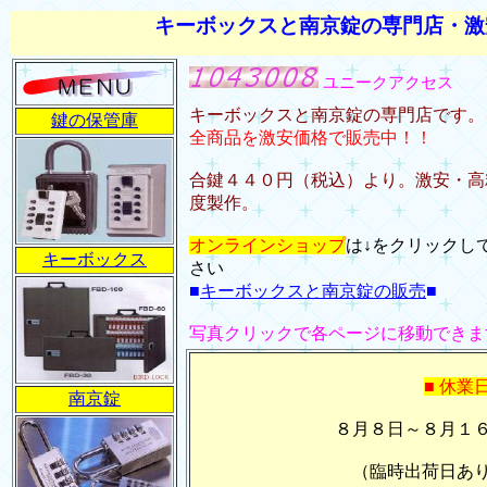
キーボックスと南京錠の専門店・激
ユニークアクセス
キーボックスと南京錠の専門店です。
鍵の保管庫
全商品を激安価格で販売中！！
合鍵４４０円（税込）より。激安・高
度製作。
オンラインショップ
は↓をクリックし
キーボックス
さい
■
キーボックスと南京錠の販売
■
写真クリックで各ページに移動できま
■ 休業
南京錠
８月８日～８月１
（臨時出荷日あり