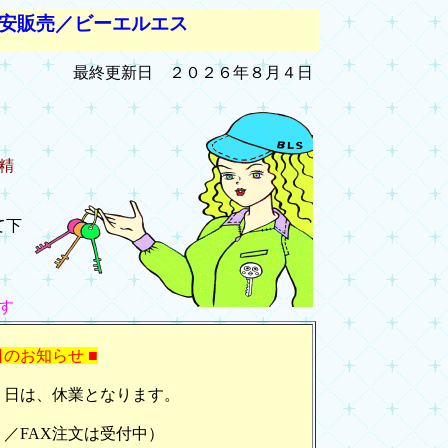
安販売／ビーエルエス
最終更新日 ２０２６年８月４日
精
て下
す
日のお知らせ ■
６日は、休業となります。
／FAX注文は受付中）