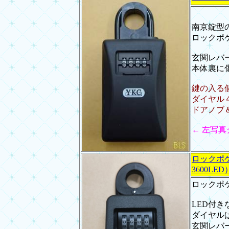
南京錠型
ロックポ
玄関レバ
本体裏に
鍵の入る
ダイヤル
ドアノブ
← 左写
ロックポケ
3600LED
ロックポ
LED付
ダイヤル
玄関レバ