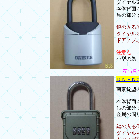
ダイヤル
本体背面
吊の部分
鍵の入る個
ダイヤル
ドアノブ
注意点
小型の為
← 左写
ＤＫ－Ｎ
南京錠型
本体背面
吊の部分
金属の周
鍵の入る
ダイヤル