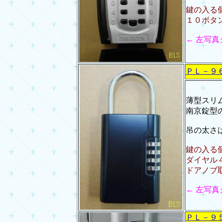
鍵の入る
１０ボタ
← 左写
ＰＬ－９
薄型スリ
南京錠型
吊の太さ
鍵の入る個
ダイヤル
ドアノブ
← 左写
ＰＬ－９