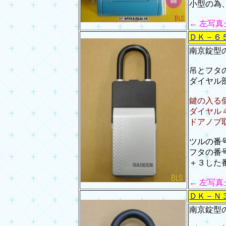
小型の為
← 左写
ＤＫ－６
南京錠型
吊とフタ
ダイヤル
鍵の入る
ダイヤル
ドアノブ
ツルの番号
フタの番
＋３した番
← 左写
ＤＫ－Ｎ
南京錠型