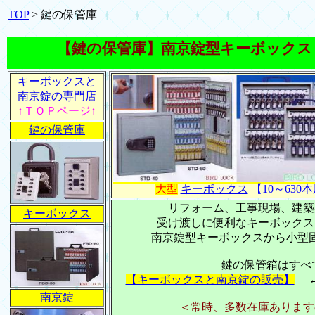
TOP
>
鍵の保管庫
【鍵の保管庫】南京錠型キーボックス
キーボックスと
南京錠の専門店
↑ＴＯＰページ↑
鍵の保管庫
大型
キーボックス
【10～630
リフォーム、工事現場、建築
キーボックス
受け渡しに便利なキーボックス
南京錠型キーボックスから小型
鍵の保管箱はすべ
【キーボックスと南京錠の販売】
←
南京錠
＜常時、多数在庫あります