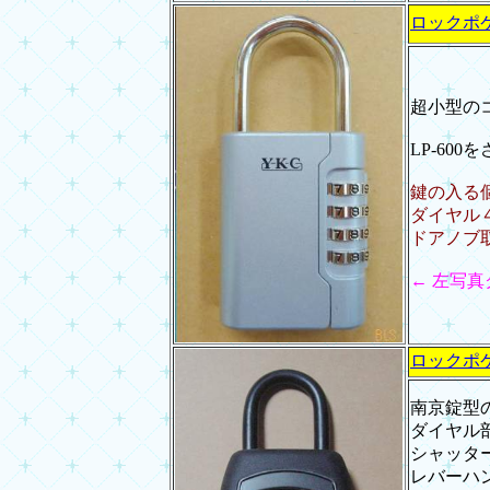
ロックポケ
超小型の
LP-60
鍵の入る個
ダイヤル
ドアノブ
← 左写
ロックポケ
南京錠型
ダイヤル
シャッタ
レバーハ