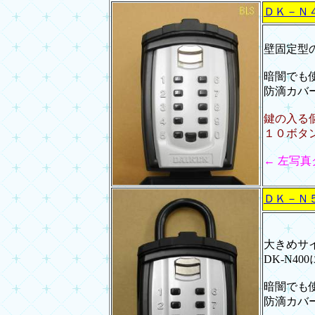
ＤＫ－Ｎ
壁固定型
暗闇でも
防滴カバ
鍵の入る
１０ボタ
← 左写
ＤＫ－Ｎ
大きめサ
DK-N4
暗闇でも
防滴カバ