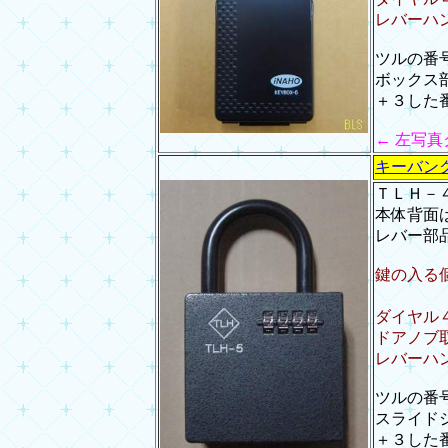
レバーハ
ツルの番号
ボックス
＋３した番
← 左写
キーバン
ＴＬＨ－
本体背面
レバー部
鍵の入る個
カギ
ダイヤル
ドアノブ
レバーハ
ツルの番号
スライド
＋３した番