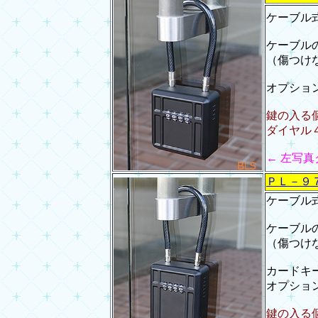
ケーブル
ケーブル
（傷つけ
オプショ
鍵の入る個
ダイヤル
← 左写
ＰＬ－９
ケーブル
ケーブル
（傷つけ
カードキ
オプショ
鍵の入る