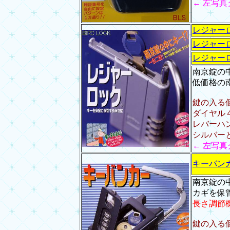
← 左写
レジャー
レジャー
レジャー
南京錠の
低価格の
鍵の入る
ダイヤル
レバーハ
シルバー
← 左写
キーバン
南京錠の
カギを保
長さ調節
鍵の入る個