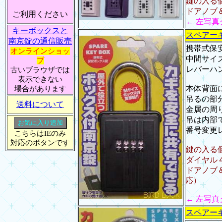
鍵の入る
ドアノブ
ご利用ください
← 左写
キーボックスと
スペアー
南京錠の通信販売
携帯式保
オンラインショッ
中間サイ
プ
レバーハ
古いブラウザでは
表示できない
本体背面
場合があります
吊るの部
送料について
金属の周
吊は内部
番号変更
こちらはIEのみ
対応のボタンです
鍵の入る
ダイヤル
ドアノブ
応）
← 左写
スペアー