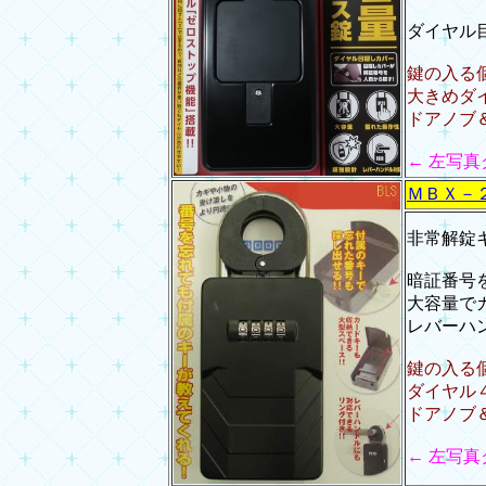
ダイヤル
鍵の入る
大きめダ
ドアノブ
← 左写
ＭＢＸ－
非常解錠
暗証番号
大容量で
レバーハ
鍵の入る
ダイヤル
ドアノブ
← 左写