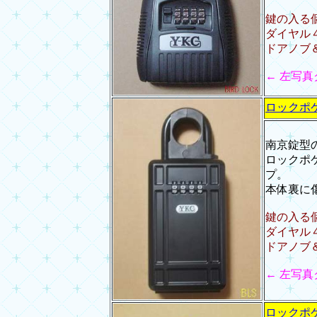
鍵の入る個
ダイヤル
ドアノブ
← 左写
ロックポケ
南京錠型
ロックポ
プ。
本体裏に
鍵の入る
ダイヤル
ドアノブ
← 左写
ロックポケ