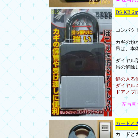
DS-KB-
コンパク
カギの預
吊は、本
ダイヤル
吊の解除
鍵の入る
ダイヤル
ドアノブ
← 左写
カードと
カードと