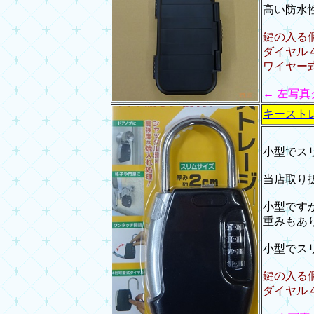
高い防水
鍵の入る
ダイヤル
ワイヤー
← 左写
キースト
小型でス
当店取り
小型です
重みもあ
小型でス
鍵の入る個
ダイヤル