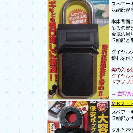
スペアー
収納部が
本体背面
吊るの部
金属の周
収納部と
ダイヤル
鍵札を付
鍵の入る
ダイヤル
ドアノブ
← 左写
ＭＢＸ－
スペアー
収納部が
ツルと本