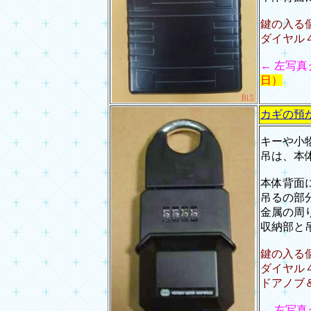
鍵の入る
ダイヤル
← 左写
日）
カギの預かり
キーや小
吊は、本
本体背面
吊るの部
金属の周
収納部と
鍵の入る
ダイヤル
ドアノブ
← 左写