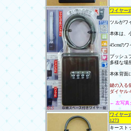
ワイヤー式
ツルがワ
本体は、
45cm
プッシュ
多様な場
本体背面
鍵の入る個
ダイヤル
← 左写
ワイヤー式
1273
キースト